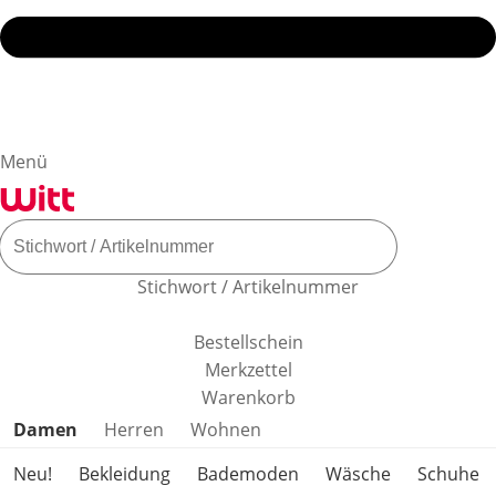
Menü
Stichwort / Artikelnummer
Bestellschein
Merkzettel
Warenkorb
Produktkategorien überspringen
Damen
Herren
Wohnen
Neu!
Bekleidung
Bademoden
Wäsche
Schuhe