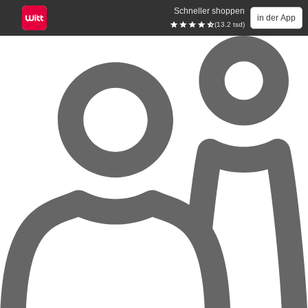
Schneller shoppen
in der App
(13.2 tsd)
Zum Hauptinhalt springen