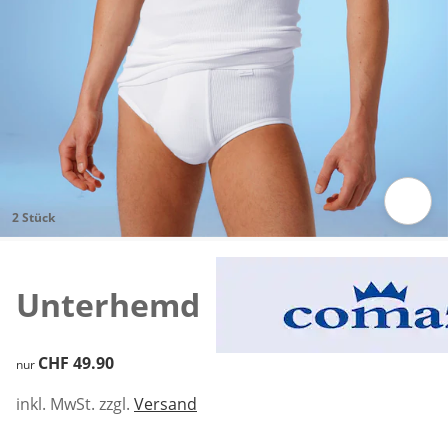
2 Stück
Zum Vergrössern auf das Bild klicken
Unterhemd
CHF 49.90
CHF 49.90
nur
inkl. MwSt. zzgl.
Versand