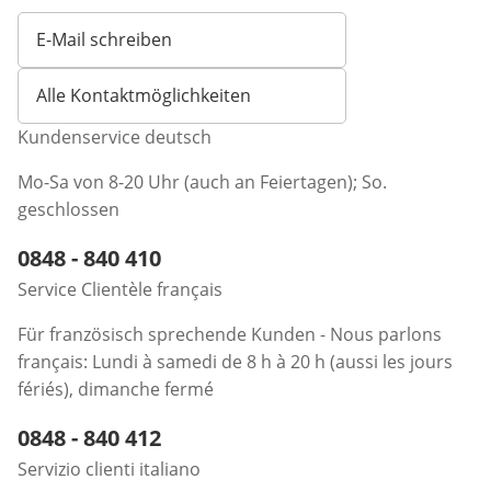
E-Mail schreiben
Öffnet E-Mail-Client
Alle Kontaktmöglichkeiten
Kundenservice deutsch
Mo-Sa von 8-20 Uhr (auch an Feiertagen); So.
geschlossen
Telefonnummer:
0848 - 840 410
Öffnet Telefon-Client
Service Clientèle français
Für französisch sprechende Kunden - Nous parlons
français: Lundi à samedi de 8 h à 20 h (aussi les jours
fériés), dimanche fermé
Telefonnummer:
0848 - 840 412
Öffnet Telefon-Client
Servizio clienti italiano