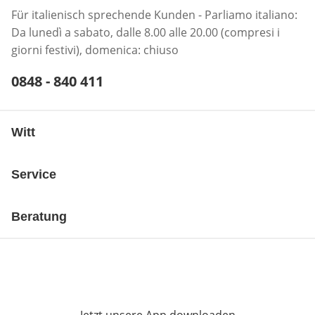
Für italienisch sprechende Kunden - Parliamo italiano:
Da lunedì a sabato, dalle 8.00 alle 20.00 (compresi i
giorni festivi), domenica: chiuso
Telefonnummer:
0848 - 840 411
Öffnet Telefon-Client
Witt
Service
Beratung