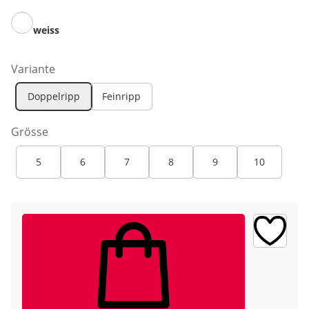
weiss
Variante
Doppelripp
Feinripp
Grösse
5
6
7
8
9
10