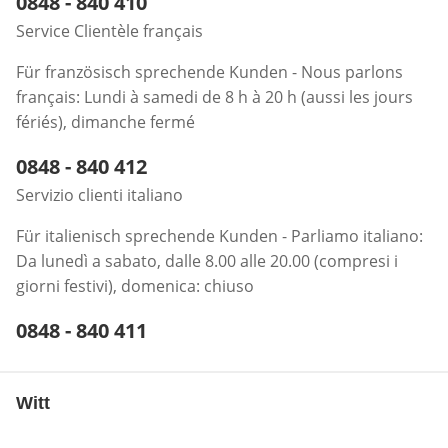
Telefonnummer:
0848 - 840 410
Öffnet Telefon-Client
Service Clientèle français
Für französisch sprechende Kunden - Nous parlons
français: Lundi à samedi de 8 h à 20 h (aussi les jours
fériés), dimanche fermé
Telefonnummer:
0848 - 840 412
Öffnet Telefon-Client
Servizio clienti italiano
Für italienisch sprechende Kunden - Parliamo italiano:
Da lunedì a sabato, dalle 8.00 alle 20.00 (compresi i
giorni festivi), domenica: chiuso
Telefonnummer:
0848 - 840 411
Öffnet Telefon-Client
Witt