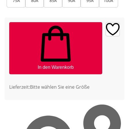
75A
80A
85A
90A
95A
100A
In den Warenkorb
Lieferzeit:
Bitte wählen Sie eine Größe