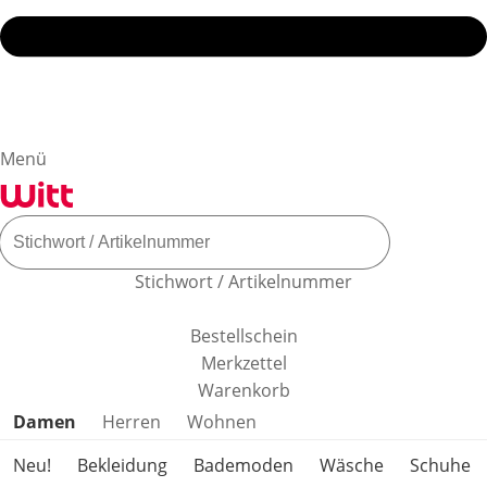
Menü
Stichwort / Artikelnummer
Bestellschein
Merkzettel
Warenkorb
Produktkategorien überspringen
Damen
Herren
Wohnen
Neu!
Bekleidung
Bademoden
Wäsche
Schuhe