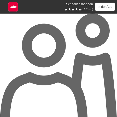
Schneller shoppen
in der App
(13.2 tsd)
Zum Hauptinhalt springen