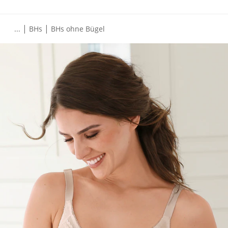
|
|
...
BHs
BHs ohne Bügel