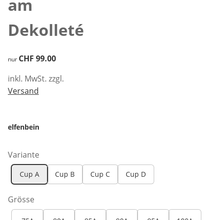
am
Dekolleté
CHF 99.00
CHF 99.00
nur
inkl. MwSt. zzgl.
Versand
elfenbein
Variante
Cup A
Cup B
Cup C
Cup D
Grösse