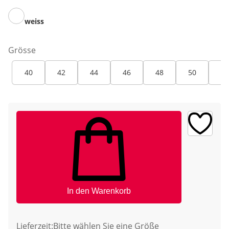
weiss
Grösse
40
42
44
46
48
50
52
In den Warenkorb
Lieferzeit:
Bitte wählen Sie eine Größe