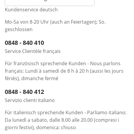
Kundenservice deutsch
Mo-Sa von 8-20 Uhr (auch an Feiertagen); So.
geschlossen
Telefonnummer:
0848 - 840 410
Öffnet Telefon-Client
Service Clientèle français
Für französisch sprechende Kunden - Nous parlons
français: Lundi à samedi de 8 h à 20 h (aussi les jours
fériés), dimanche fermé
Telefonnummer:
0848 - 840 412
Öffnet Telefon-Client
Servizio clienti italiano
Für italienisch sprechende Kunden - Parliamo italiano:
Da lunedì a sabato, dalle 8.00 alle 20.00 (compresi i
giorni festivi), domenica: chiuso