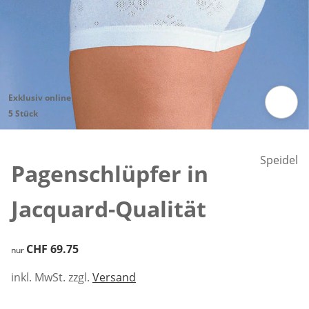
Exklusiv online
5 Stück
Zum Vergrössern auf das Bild klicken
Speidel
Pagenschlüpfer in
Jacquard-Qualität
CHF 69.75
CHF 69.75
nur
inkl. MwSt. zzgl.
Versand