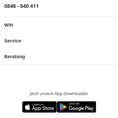
Telefonnummer:
0848 - 840 411
Öffnet Telefon-Client
Witt
Service
Beratung
Jetzt unsere App downloaden
Öffnet in neue
Öffnet in neuem Fenster
Öffnet in neuem Fenster