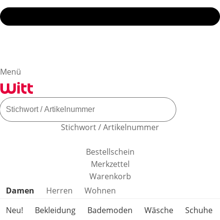
Menü
Stichwort / Artikelnummer
Bestellschein
Merkzettel
Warenkorb
Produktkategorien überspringen
Damen
Herren
Wohnen
Neu!
Bekleidung
Bademoden
Wäsche
Schuhe