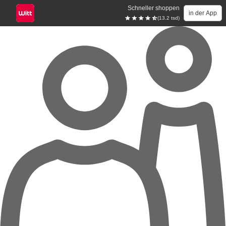
Schneller shoppen
in der App
(13.2 tsd)
Zum Hauptinhalt springen