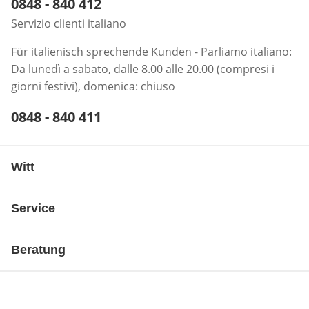
Telefonnummer:
0848 - 840 412
Öffnet Telefon-Client
Servizio clienti italiano
Für italienisch sprechende Kunden - Parliamo italiano:
Da lunedì a sabato, dalle 8.00 alle 20.00 (compresi i
giorni festivi), domenica: chiuso
Telefonnummer:
0848 - 840 411
Öffnet Telefon-Client
Witt
Service
Beratung