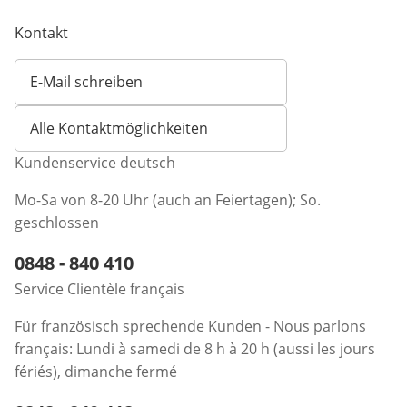
Kontakt
E-Mail schreiben
Öffnet E-Mail-Client
Alle Kontaktmöglichkeiten
Kundenservice deutsch
Mo-Sa von 8-20 Uhr (auch an Feiertagen); So.
geschlossen
Telefonnummer:
0848 - 840 410
Öffnet Telefon-Client
Service Clientèle français
Für französisch sprechende Kunden - Nous parlons
français: Lundi à samedi de 8 h à 20 h (aussi les jours
fériés), dimanche fermé