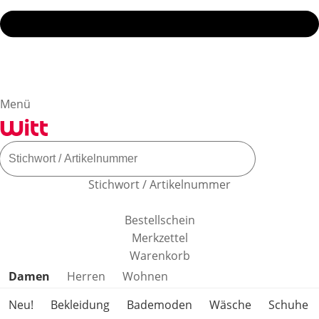
Menü
Stichwort / Artikelnummer
Bestellschein
Merkzettel
Warenkorb
Produktkategorien überspringen
Damen
Herren
Wohnen
Neu!
Bekleidung
Bademoden
Wäsche
Schuhe