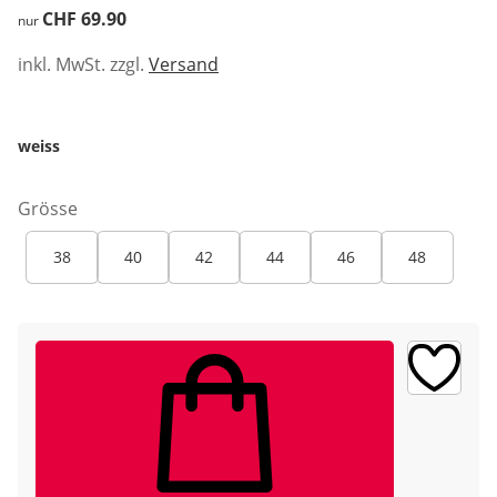
CHF 69.90
CHF 69.90
nur
inkl. MwSt. zzgl.
Versand
weiss
Grösse
38
40
42
44
46
48