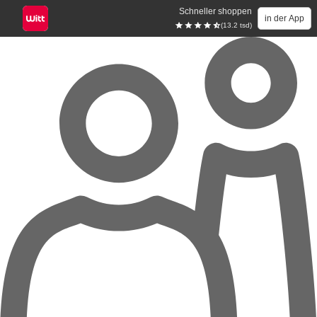
Schneller shoppen
in der App
(13.2 tsd)
Zum Hauptinhalt springen