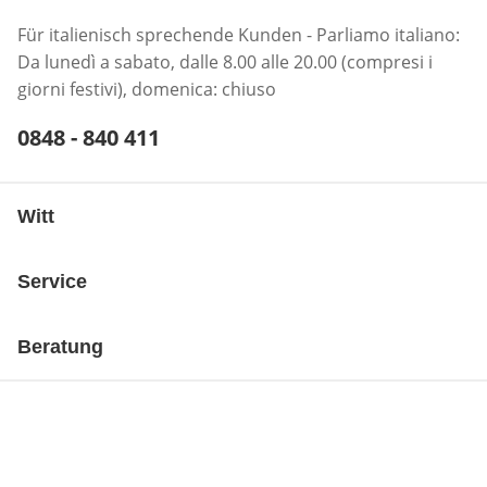
Für italienisch sprechende Kunden - Parliamo italiano:
Da lunedì a sabato, dalle 8.00 alle 20.00 (compresi i
giorni festivi), domenica: chiuso
Telefonnummer:
0848 - 840 411
Öffnet Telefon-Client
Witt
Service
Beratung