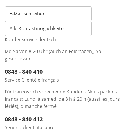
E-Mail schreiben
Öffnet E-Mail-Client
Alle Kontaktmöglichkeiten
Kundenservice deutsch
Mo-Sa von 8-20 Uhr (auch an Feiertagen); So.
geschlossen
Telefonnummer:
0848 - 840 410
Öffnet Telefon-Client
Service Clientèle français
Für französisch sprechende Kunden - Nous parlons
français: Lundi à samedi de 8 h à 20 h (aussi les jours
fériés), dimanche fermé
Telefonnummer:
0848 - 840 412
Öffnet Telefon-Client
Servizio clienti italiano