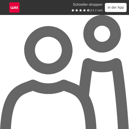
Schneller shoppen
in der App
(13.2 tsd)
Zum Hauptinhalt springen