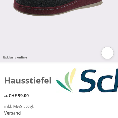
Exklusiv online
Zum Vergrössern auf das Bild klicken
Hausstiefel
CHF 99.00
CHF 99.00
ab
inkl. MwSt. zzgl.
Versand