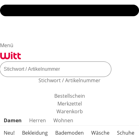
Menü
Stichwort / Artikelnummer
Bestellschein
Merkzettel
Warenkorb
Produktkategorien überspringen
Damen
Herren
Wohnen
Neu!
Bekleidung
Bademoden
Wäsche
Schuhe