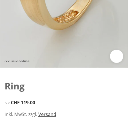
Exklusiv online
Zum Vergrössern auf das Bild klicken
Ring
CHF 119.00
CHF 119.00
nur
inkl. MwSt. zzgl.
Versand