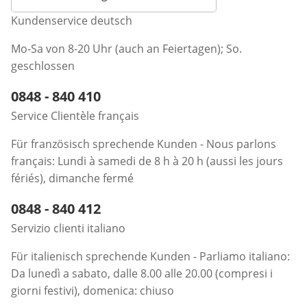
Kundenservice deutsch
Mo-Sa von 8-20 Uhr (auch an Feiertagen); So.
geschlossen
Telefonnummer:
0848 - 840 410
Öffnet Telefon-Client
Service Clientèle français
Für französisch sprechende Kunden - Nous parlons
français: Lundi à samedi de 8 h à 20 h (aussi les jours
fériés), dimanche fermé
Telefonnummer:
0848 - 840 412
Öffnet Telefon-Client
Servizio clienti italiano
Für italienisch sprechende Kunden - Parliamo italiano:
Da lunedì a sabato, dalle 8.00 alle 20.00 (compresi i
giorni festivi), domenica: chiuso