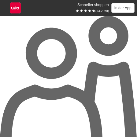
Schneller shoppen
in der App
(13.2 tsd)
Zum Hauptinhalt springen