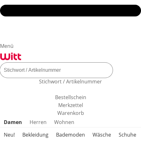
Menü
Stichwort / Artikelnummer
Bestellschein
Merkzettel
Warenkorb
Produktkategorien überspringen
Damen
Herren
Wohnen
Neu!
Bekleidung
Bademoden
Wäsche
Schuhe