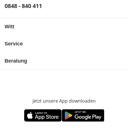
Telefonnummer:
0848 - 840 411
Öffnet Telefon-Client
Witt
Service
Beratung
Jetzt unsere App downloaden
Öffnet in neue
Öffnet in neuem Fenster
Öffnet in neuem Fenster