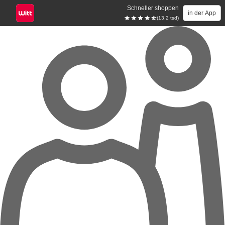
Schneller shoppen
in der App
(13.2 tsd)
Zum Hauptinhalt springen