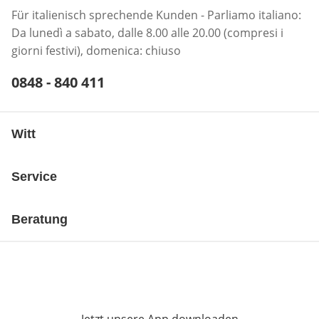
Für italienisch sprechende Kunden - Parliamo italiano:
Da lunedì a sabato, dalle 8.00 alle 20.00 (compresi i
giorni festivi), domenica: chiuso
Telefonnummer:
0848 - 840 411
Öffnet Telefon-Client
Witt
Service
Beratung