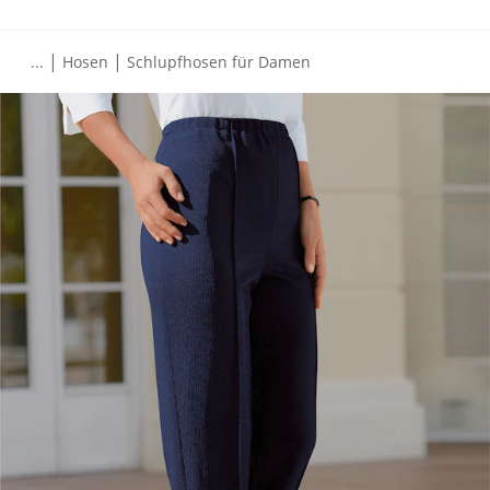
|
|
...
Hosen
Schlupfhosen für Damen