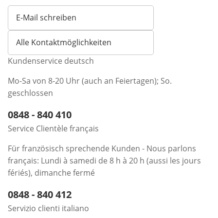
E-Mail schreiben
Öffnet E-Mail-Client
Alle Kontaktmöglichkeiten
Kundenservice deutsch
Mo-Sa von 8-20 Uhr (auch an Feiertagen); So.
geschlossen
Telefonnummer:
0848 - 840 410
Öffnet Telefon-Client
Service Clientèle français
Für französisch sprechende Kunden - Nous parlons
français: Lundi à samedi de 8 h à 20 h (aussi les jours
fériés), dimanche fermé
Telefonnummer:
0848 - 840 412
Öffnet Telefon-Client
Servizio clienti italiano