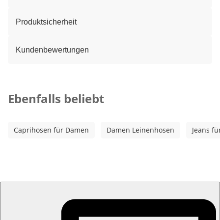
Produktsicherheit
Kundenbewertungen
Kategorie-Empfehlungen überspringen
Ebenfalls beliebt
Caprihosen für Damen
Damen Leinenhosen
Jeans f