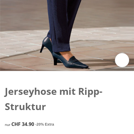
Zum Vergrössern auf das Bild klicken
Jerseyhose mit Ripp-
Struktur
CHF 34.90
CHF 34.90
nur
-20% Extra