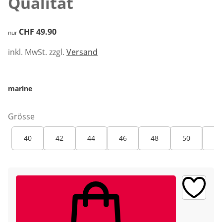
Qualität
CHF 49.90
CHF 49.90
nur
inkl. MwSt. zzgl.
Versand
marine
Grösse
40
42
44
46
48
50
52