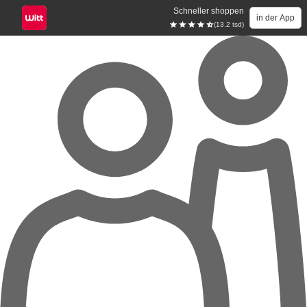
Schneller shoppen
in der App
(13.2 tsd)
Zum Hauptinhalt springen