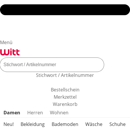
Menü
Stichwort / Artikelnummer
Bestellschein
Merkzettel
Warenkorb
Produktkategorien überspringen
Damen
Herren
Wohnen
Neu!
Bekleidung
Bademoden
Wäsche
Schuhe