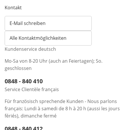
Kontakt
E-Mail schreiben
Öffnet E-Mail-Client
Alle Kontaktmöglichkeiten
Kundenservice deutsch
Mo-Sa von 8-20 Uhr (auch an Feiertagen); So.
geschlossen
Telefonnummer:
0848 - 840 410
Öffnet Telefon-Client
Service Clientèle français
Für französisch sprechende Kunden - Nous parlons
français: Lundi à samedi de 8 h à 20 h (aussi les jours
fériés), dimanche fermé
Telefonnummer:
0848 - 840 412
Öffnet Telefon-Client