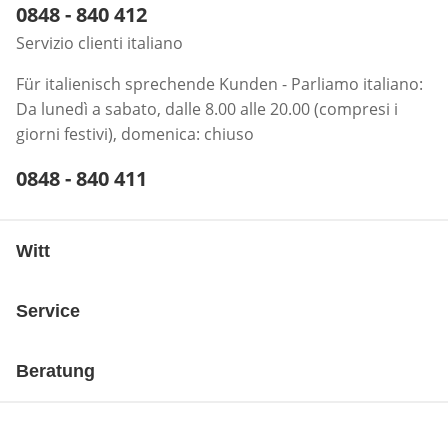
Telefonnummer:
0848 - 840 412
Öffnet Telefon-Client
Servizio clienti italiano
Für italienisch sprechende Kunden - Parliamo italiano:
Da lunedì a sabato, dalle 8.00 alle 20.00 (compresi i
giorni festivi), domenica: chiuso
Telefonnummer:
0848 - 840 411
Öffnet Telefon-Client
Witt
Service
Beratung