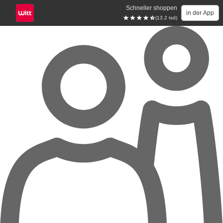
Schneller shoppen
in der App
(13.2 tsd)
Zum Hauptinhalt springen