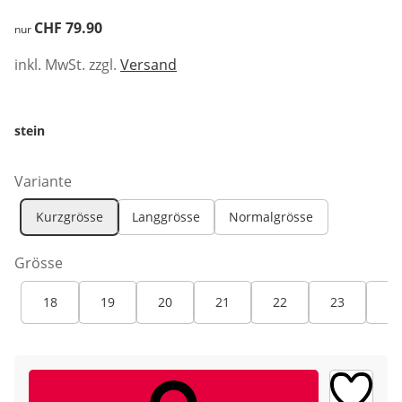
CHF 79.90
CHF 79.90
nur
inkl. MwSt. zzgl.
Versand
stein
Variante
Kurzgrösse
Langgrösse
Normalgrösse
Grösse
18
19
20
21
22
23
24