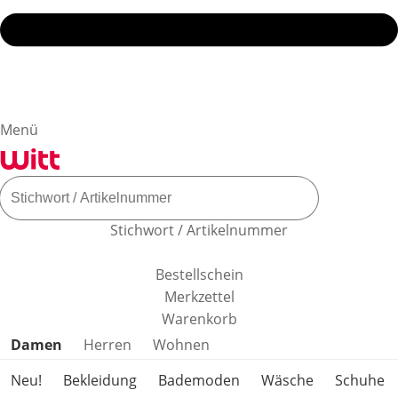
Menü
Stichwort / Artikelnummer
Bestellschein
Merkzettel
Warenkorb
Produktkategorien überspringen
Damen
Herren
Wohnen
Neu!
Bekleidung
Bademoden
Wäsche
Schuhe