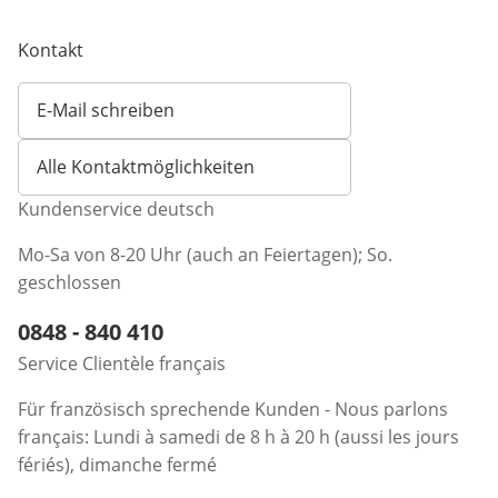
Kontakt
E-Mail schreiben
Öffnet E-Mail-Client
Alle Kontaktmöglichkeiten
Kundenservice deutsch
Mo-Sa von 8-20 Uhr (auch an Feiertagen); So.
geschlossen
Telefonnummer:
0848 - 840 410
Öffnet Telefon-Client
Service Clientèle français
Für französisch sprechende Kunden - Nous parlons
français: Lundi à samedi de 8 h à 20 h (aussi les jours
fériés), dimanche fermé