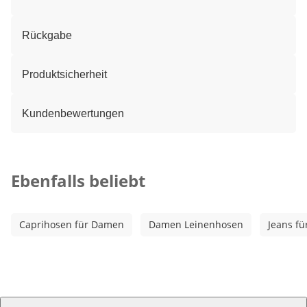
Rückgabe
Produktsicherheit
Kundenbewertungen
Kategorie-Empfehlungen überspringen
Ebenfalls beliebt
Caprihosen für Damen
Damen Leinenhosen
Jeans f