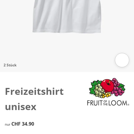
2 Stück
Zum Vergrössern auf das Bild klicken
Freizeitshirt
unisex
CHF 34.90
CHF 34.90
nur