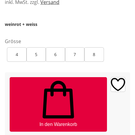
inkl. MwSt. zzgl.
Versand
weinrot + weiss
Grösse
4
5
6
7
8
In den Warenkorb