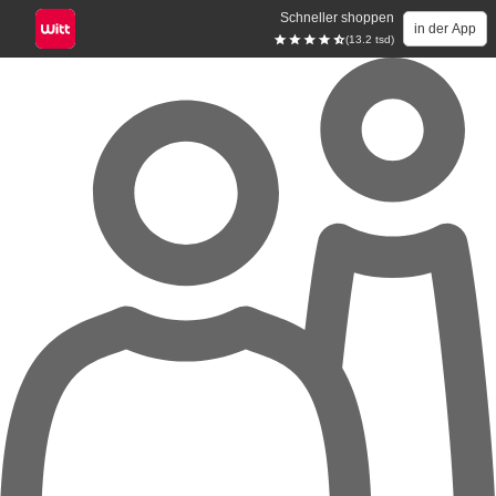
Schneller shoppen
in der App
(13.2 tsd)
Zum Hauptinhalt springen