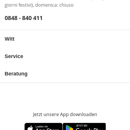
giorni festivi), domenica: chiuso
Telefonnummer:
0848 - 840 411
Öffnet Telefon-Client
Witt
Service
Beratung
Jetzt unsere App downloaden
Öffnet in neue