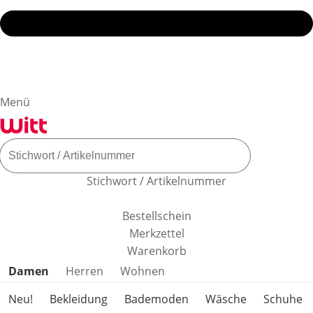
Menü
Stichwort / Artikelnummer
Bestellschein
Merkzettel
Warenkorb
Produktkategorien überspringen
Damen
Herren
Wohnen
Neu!
Bekleidung
Bademoden
Wäsche
Schuhe