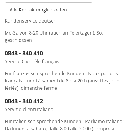
Alle Kontaktmöglichkeiten
Kundenservice deutsch
Mo-Sa von 8-20 Uhr (auch an Feiertagen); So.
geschlossen
Telefonnummer:
0848 - 840 410
Öffnet Telefon-Client
Service Clientèle français
Für französisch sprechende Kunden - Nous parlons
français: Lundi à samedi de 8 h à 20 h (aussi les jours
fériés), dimanche fermé
Telefonnummer:
0848 - 840 412
Öffnet Telefon-Client
Servizio clienti italiano
Für italienisch sprechende Kunden - Parliamo italiano:
Da lunedì a sabato, dalle 8.00 alle 20.00 (compresi i