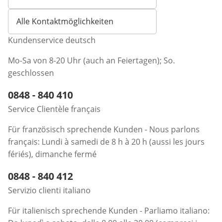
Öffnet E-Mail-Client
Alle Kontaktmöglichkeiten
Kundenservice deutsch
Mo-Sa von 8-20 Uhr (auch an Feiertagen); So.
geschlossen
Telefonnummer:
0848 - 840 410
Öffnet Telefon-Client
Service Clientèle français
Für französisch sprechende Kunden - Nous parlons
français: Lundi à samedi de 8 h à 20 h (aussi les jours
fériés), dimanche fermé
Telefonnummer:
0848 - 840 412
Öffnet Telefon-Client
Servizio clienti italiano
Für italienisch sprechende Kunden - Parliamo italiano: