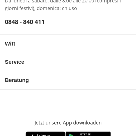
Da lunedì a sabato, dalle 8.00 alle 20.00 (compresi i
giorni festivi), domenica: chiuso
Telefonnummer:
0848 - 840 411
Öffnet Telefon-Client
Witt
Service
Beratung
Jetzt unsere App downloaden
Öffnet in neue