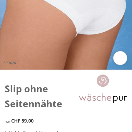
5 Stück
Zum Vergrössern auf das Bild klicken
Slip ohne
Seitennähte
CHF 59.00
CHF 59.00
nur