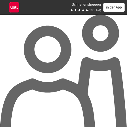
Schneller shoppen
in der App
(13.2 tsd)
Zum Hauptinhalt springen