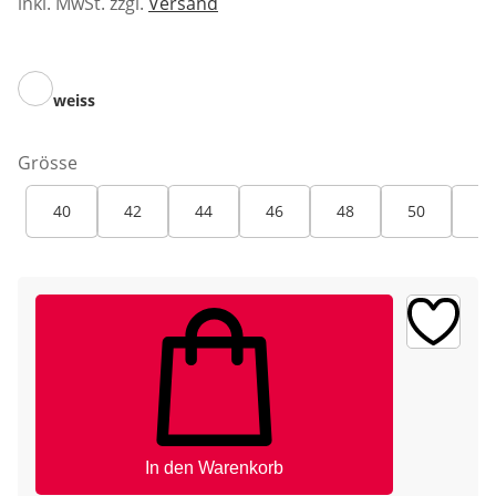
inkl. MwSt. zzgl.
Versand
weiss
Grösse
40
42
44
46
48
50
52
In den Warenkorb