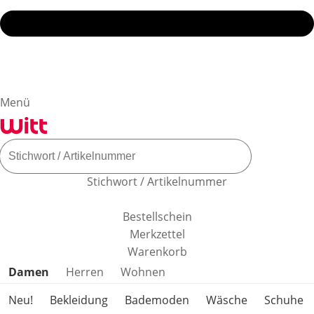
Menü
Stichwort / Artikelnummer
Bestellschein
Merkzettel
Warenkorb
Produktkategorien überspringen
Damen
Herren
Wohnen
Neu!
Bekleidung
Bademoden
Wäsche
Schuhe