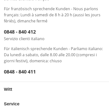
Für französisch sprechende Kunden - Nous parlons
français: Lundi à samedi de 8 h à 20 h (aussi les jours
fériés), dimanche fermé
Telefonnummer:
0848 - 840 412
Öffnet Telefon-Client
Servizio clienti italiano
Für italienisch sprechende Kunden - Parliamo italiano:
Da lunedì a sabato, dalle 8.00 alle 20.00 (compresi i
giorni festivi), domenica: chiuso
Telefonnummer:
0848 - 840 411
Öffnet Telefon-Client
Witt
Service