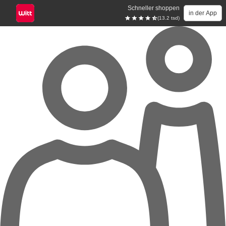
Schneller shoppen
in der App
(13.2 tsd)
Zum Hauptinhalt springen