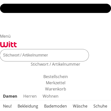
Menü
Stichwort / Artikelnummer
Bestellschein
Merkzettel
Warenkorb
Produktkategorien überspringen
Damen
Herren
Wohnen
Neu!
Bekleidung
Bademoden
Wäsche
Schuhe