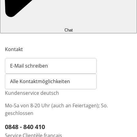
Chat
Kontakt
E-Mail schreiben
Öffnet E-Mail-Client
Alle Kontaktmöglichkeiten
Kundenservice deutsch
Mo-Sa von 8-20 Uhr (auch an Feiertagen); So.
geschlossen
Telefonnummer:
0848 - 840 410
Öffnet Telefon-Client
Service Clientèle français