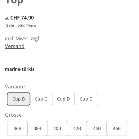
CHF 74.90
CHF 74.90
ab
Sale
-20% Extra
inkl. MwSt. zzgl.
Versand
marine-türkis
Variante
Cup B
Cup C
Cup D
Cup E
Grösse
36B
38B
40B
42B
44B
46B