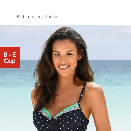
|
|
...
Bademoden
Tankinis