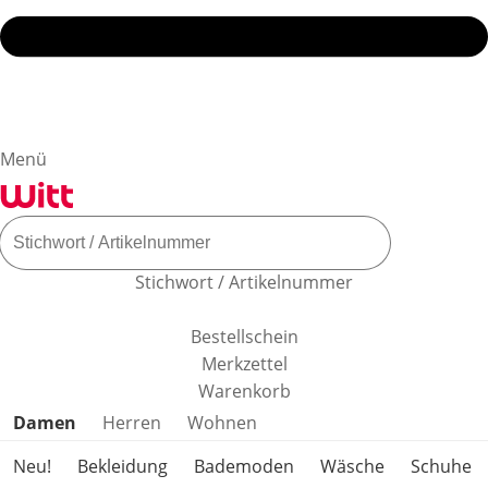
Menü
Stichwort / Artikelnummer
Bestellschein
Merkzettel
Warenkorb
Produktkategorien überspringen
Damen
Herren
Wohnen
Neu!
Bekleidung
Bademoden
Wäsche
Schuhe