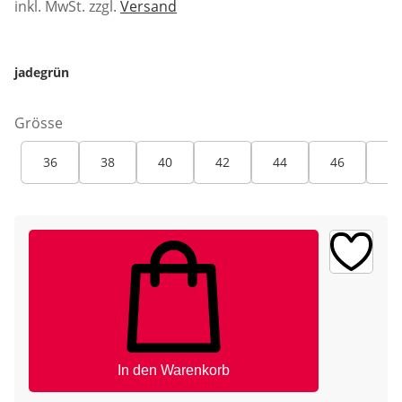
inkl. MwSt. zzgl.
Versand
jadegrün
Grösse
36
38
40
42
44
46
48
In den Warenkorb