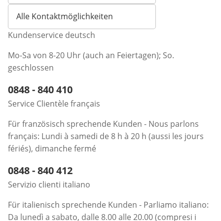
Alle Kontaktmöglichkeiten
Kundenservice deutsch
Mo-Sa von 8-20 Uhr (auch an Feiertagen); So.
geschlossen
Telefonnummer:
0848 - 840 410
Öffnet Telefon-Client
Service Clientèle français
Für französisch sprechende Kunden - Nous parlons
français: Lundi à samedi de 8 h à 20 h (aussi les jours
fériés), dimanche fermé
Telefonnummer:
0848 - 840 412
Öffnet Telefon-Client
Servizio clienti italiano
Für italienisch sprechende Kunden - Parliamo italiano:
Da lunedì a sabato, dalle 8.00 alle 20.00 (compresi i