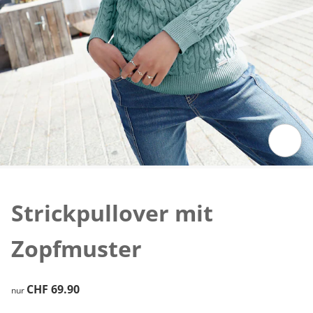
Zum Vergrössern auf das Bild klicken
Strickpullover mit
Zopfmuster
CHF 69.90
CHF 69.90
nur