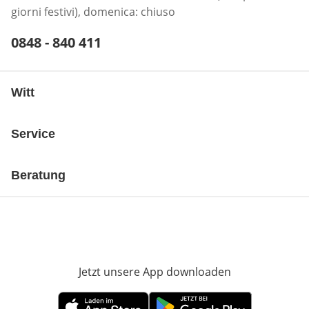
giorni festivi), domenica: chiuso
Telefonnummer:
0848 - 840 411
Öffnet Telefon-Client
Witt
Service
Beratung
Jetzt unsere App downloaden
Öffnet in neue