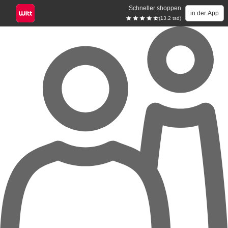
Schneller shoppen
in der App
(13.2 tsd)
Zum Hauptinhalt springen