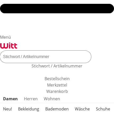
Menü
Stichwort / Artikelnummer
Bestellschein
Merkzettel
Warenkorb
Produktkategorien überspringen
Damen
Herren
Wohnen
Neu!
Bekleidung
Bademoden
Wäsche
Schuhe