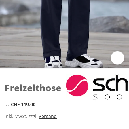
Zum Vergrössern auf das Bild klicken
Freizeithose
CHF 119.00
CHF 119.00
nur
inkl. MwSt. zzgl.
Versand