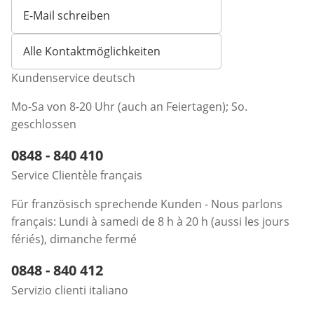
E-Mail schreiben
Öffnet E-Mail-Client
Alle Kontaktmöglichkeiten
Kundenservice deutsch
Mo-Sa von 8-20 Uhr (auch an Feiertagen); So.
geschlossen
Telefonnummer:
0848 - 840 410
Öffnet Telefon-Client
Service Clientèle français
Für französisch sprechende Kunden - Nous parlons
français: Lundi à samedi de 8 h à 20 h (aussi les jours
fériés), dimanche fermé
Telefonnummer:
0848 - 840 412
Öffnet Telefon-Client
Servizio clienti italiano