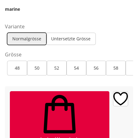
marine
Variante
Normalgrösse
Untersetzte Grösse
Grösse
48
50
52
54
56
58
60