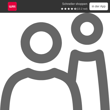
Schneller shoppen
in der App
(13.2 tsd)
Zum Hauptinhalt springen