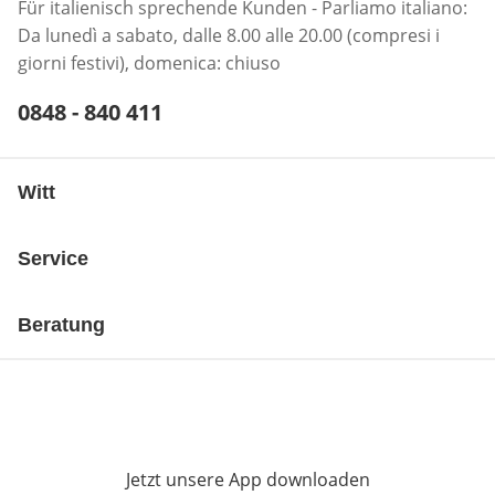
Für italienisch sprechende Kunden - Parliamo italiano:
Da lunedì a sabato, dalle 8.00 alle 20.00 (compresi i
giorni festivi), domenica: chiuso
Telefonnummer:
0848 - 840 411
Öffnet Telefon-Client
Witt
Service
Beratung
Jetzt unsere App downloaden
Öffnet in neue