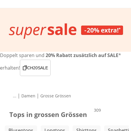
Doppelt sparen und
20% Rabatt zusätzlich auf SALE
*
erhalten!
CH20SALE
|
|
...
Damen
Grosse Grössen
Produkte
309
Tops in grossen Grössen
Weitere Kategorien überspringen
Blusentops
Longtops
Shirttops
Spaghetti