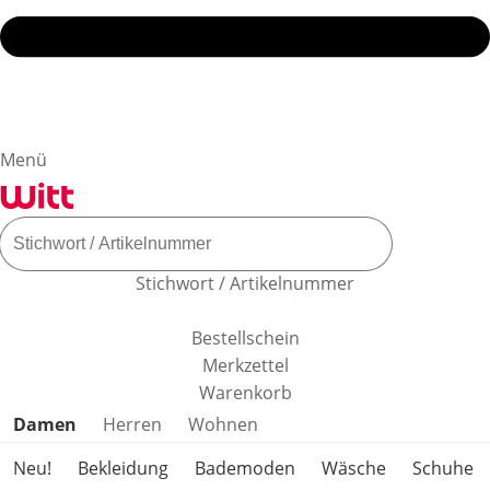
Menü
Stichwort / Artikelnummer
Bestellschein
Merkzettel
Warenkorb
Produktkategorien überspringen
Damen
Herren
Wohnen
Neu!
Bekleidung
Bademoden
Wäsche
Schuhe