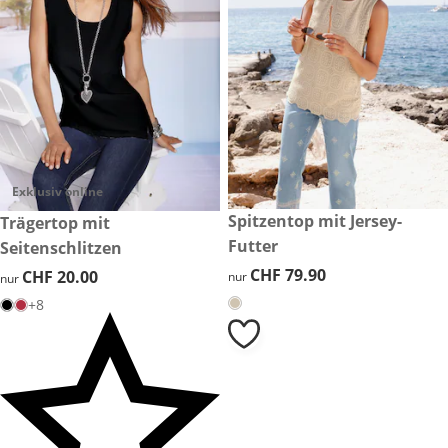
Exklusiv online
CHF 79.90
Spitzentop mit Jersey-
CHF 20.00
Trägertop mit
Futter
Seitenschlitzen
CHF 79.90
CHF 79.90
CHF 20.00
CHF 20.00
nur
nur
+8