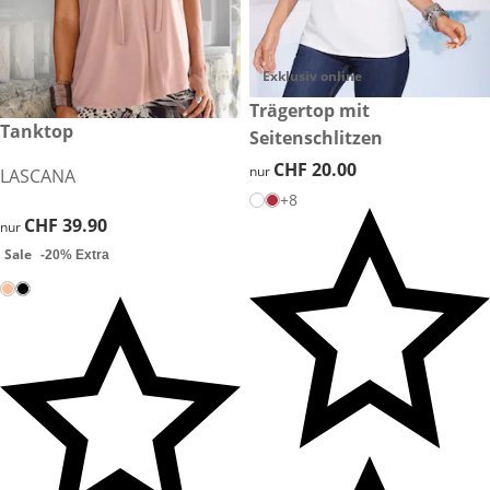
Exklusiv online
CHF 20.00
Trägertop mit
CHF 39.90
Tanktop
Sale
Seitenschlitzen
CHF 20.00
CHF 20.00
nur
LASCANA
+8
CHF 39.90
CHF 39.90
nur
Sale
-20% Extra