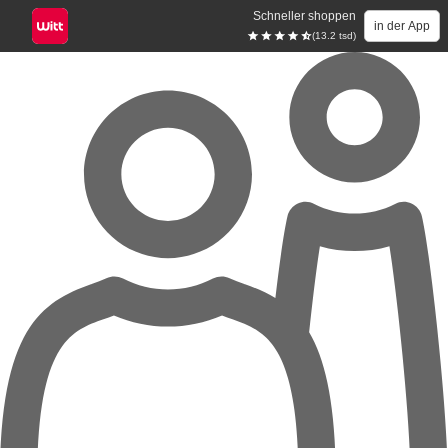
Schneller shoppen
in der App
(13.2 tsd)
Zum Hauptinhalt springen