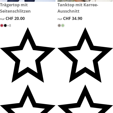
CHF 20.00
Trägertop mit
CHF 34.90
Tanktop mit Karree-
Seitenschlitzen
Ausschnitt
CHF 20.00
CHF 20.00
CHF 34.90
CHF 34.90
nur
nur
+8