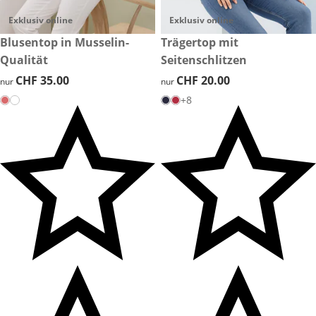
Exklusiv online
Exklusiv online
CHF 35.00
Blusentop in Musselin-
CHF 20.00
Trägertop mit
Qualität
Seitenschlitzen
CHF 35.00
CHF 35.00
CHF 20.00
CHF 20.00
nur
nur
+8