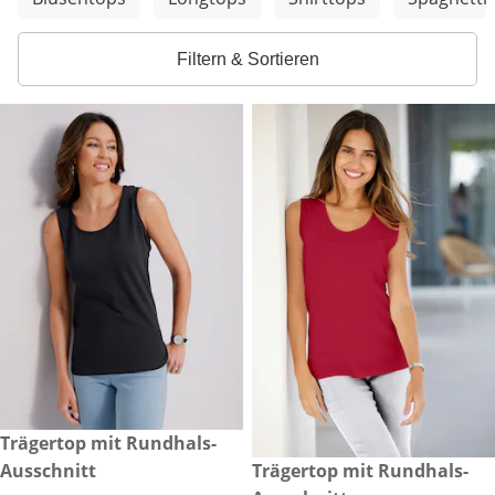
Filtern & Sortieren
CHF 10.00
Trägertop mit Rundhals-
Ausschnitt
CHF 10.00
Trägertop mit Rundhals-