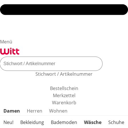
Menü
Stichwort / Artikelnummer
Bestellschein
Merkzettel
Warenkorb
Produktkategorien überspringen
Damen
Herren
Wohnen
Neu!
Bekleidung
Bademoden
Wäsche
Schuhe