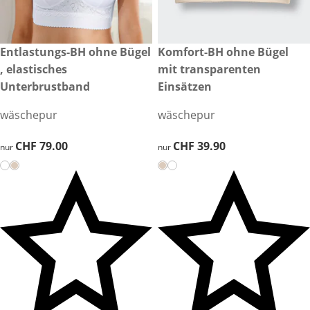
CHF 79.00
Entlastungs-BH ohne Bügel
CHF 39.90
Komfort-BH ohne Bügel
, elastisches
mit transparenten
Unterbrustband
Einsätzen
wäschepur
wäschepur
CHF 79.00
CHF 79.00
CHF 39.90
CHF 39.90
nur
nur