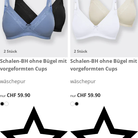
2 Stück
2 Stück
CHF 59.90
Schalen-BH ohne Bügel mit
CHF 59.90
Schalen-BH ohne Bügel mit
vorgeformten Cups
vorgeformten Cups
wäschepur
wäschepur
CHF 59.90
CHF 59.90
CHF 59.90
CHF 59.90
nur
nur