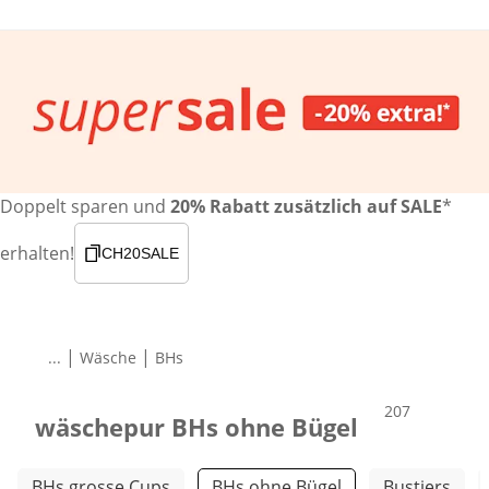
Doppelt sparen und
20% Rabatt zusätzlich auf SALE
*
erhalten!
CH20SALE
|
|
...
Wäsche
BHs
Produkte
207
wäschepur BHs ohne Bügel
Weitere Kategorien überspringen
BHs grosse Cups
BHs ohne Bügel
Bustiers