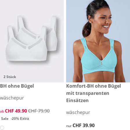
2 Stück
reduzierter Preis CHF 49.90, vorheriger Preis: CHF 79.90
BH ohne Bügel
CHF 39.90
Komfort-BH ohne Bügel
Sale
mit transparenten
wäschepur
Einsätzen
reduzierter Preis CHF 49.90, vorheriger Preis: CHF 79.90
CHF 49.90
CHF 79.90
ab
wäschepur
Sale
-20% Extra
CHF 39.90
CHF 39.90
nur