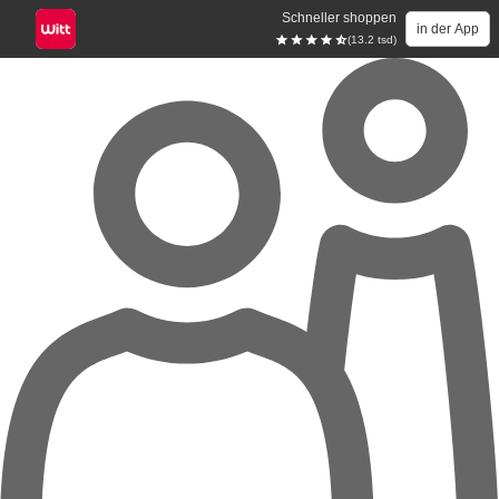
Schneller shoppen
in der App
(13.2 tsd)
Zum Hauptinhalt springen