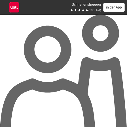
Schneller shoppen
in der App
(13.2 tsd)
Zum Hauptinhalt springen