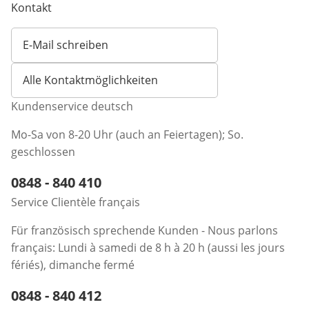
Kontakt
E-Mail schreiben
Öffnet E-Mail-Client
Alle Kontaktmöglichkeiten
Kundenservice deutsch
Mo-Sa von 8-20 Uhr (auch an Feiertagen); So.
geschlossen
Telefonnummer:
0848 - 840 410
Öffnet Telefon-Client
Service Clientèle français
Für französisch sprechende Kunden - Nous parlons
français: Lundi à samedi de 8 h à 20 h (aussi les jours
fériés), dimanche fermé
Telefonnummer:
0848 - 840 412
Öffnet Telefon-Client