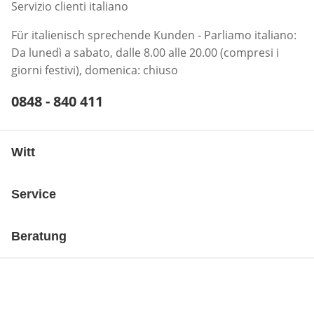
Servizio clienti italiano
Für italienisch sprechende Kunden - Parliamo italiano:
Da lunedì a sabato, dalle 8.00 alle 20.00 (compresi i
giorni festivi), domenica: chiuso
Telefonnummer:
0848 - 840 411
Öffnet Telefon-Client
Witt
Service
Beratung