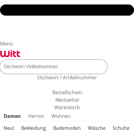
Menü
Stichwort / Artikelnummer
Bestellschein
Merkzettel
Warenkorb
Produktkategorien überspringen
Damen
Herren
Wohnen
Neu!
Bekleidung
Bademoden
Wäsche
Schuhe