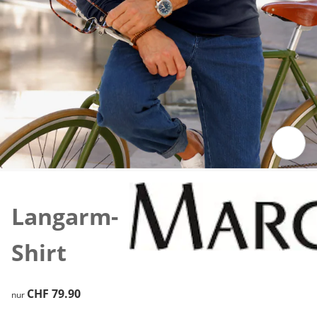
Zum Vergrössern auf das Bild klicken
Langarm-
Shirt
CHF 79.90
CHF 79.90
nur