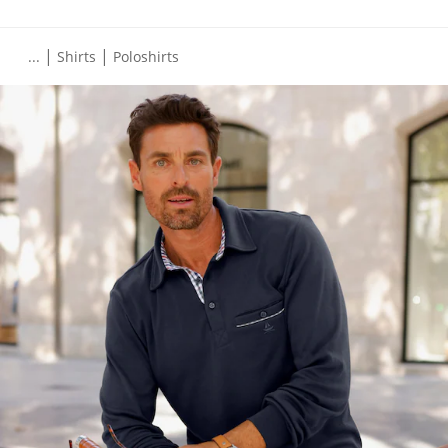
|
|
...
Shirts
Poloshirts