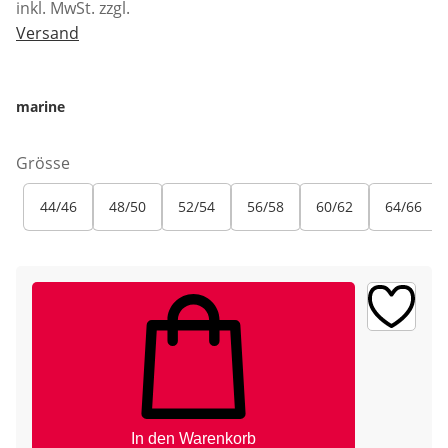
inkl. MwSt. zzgl.
Versand
marine
Grösse
44/46
48/50
52/54
56/58
60/62
64/66
In den Warenkorb