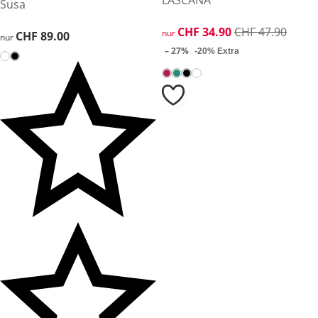
LASCANA
Susa
reduzierter Preis CHF 34.90, 
CHF 34.90
CHF 47.90
nur
CHF 89.00
CHF 89.00
nur
– 27%
-20% Extra