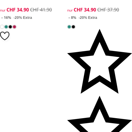
reduzierter Preis CHF 34.90, vorheriger Preis: CHF 41.90
CHF 34.90
CHF 41.90
reduzierter Preis CHF 34.90, 
CHF 34.90
CHF 37.90
nur
nur
– 16%
– 8%
-20% Extra
-20% Extra