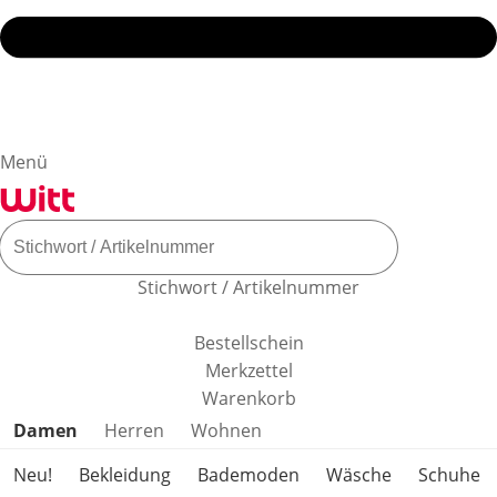
Menü
Stichwort / Artikelnummer
Bestellschein
Merkzettel
Warenkorb
Produktkategorien überspringen
Damen
Herren
Wohnen
Neu!
Bekleidung
Bademoden
Wäsche
Schuhe