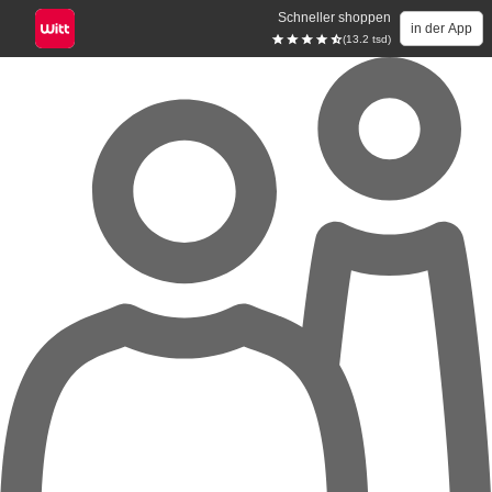
Schneller shoppen
in der App
(13.2 tsd)
Zum Hauptinhalt springen