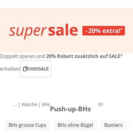
Doppelt sparen und
20% Rabatt zusätzlich auf SALE
*
erhalten!
CH20SALE
|
|
...
Wäsche
BHs
Produkte
33
Push-up-BHs
Weitere Kategorien überspringen
BHs grosse Cups
BHs ohne Bügel
Bustiers