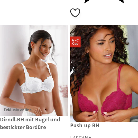
Exklusiv online
CHF 89.00
Dirndl-BH mit Bügel und
reduzierter Preis CHF 34.90, 
Push-up-BH
-27%
bestickter Bordüre