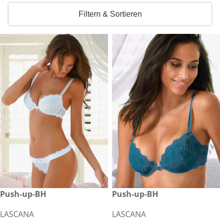
Filtern & Sortieren
reduzierter Preis CHF 34.90, vorheriger Preis: CHF 41.90
Push-up-BH
reduzierter Preis CHF 34.90, 
Push-up-BH
-16%
-8%
LASCANA
LASCANA