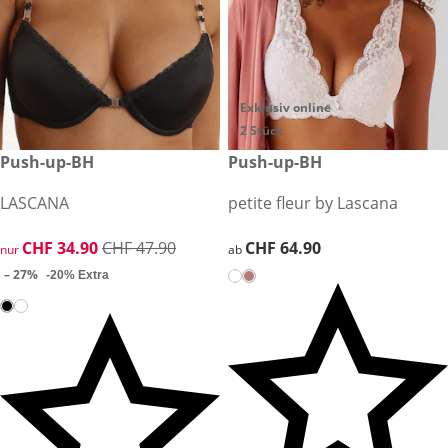
Exklusiv online
2 Stück
reduzierter Preis CHF 34.90, vorheriger Preis: CHF 47.90
Push-up-BH
CHF 64.90
Push-up-BH
-27%
LASCANA
petite fleur by Lascana
reduzierter Preis CHF 34.90, vorheriger Preis: CHF 47.90
CHF 34.90
CHF 47.90
CHF 64.90
CHF 64.90
nur
ab
– 27%
-20% Extra