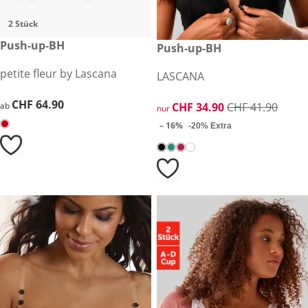
2 Stück
CHF 64.90
Push-up-BH
reduzierter Preis CHF 34.90, 
Push-up-BH
-16%
petite fleur by Lascana
LASCANA
CHF 64.90
CHF 64.90
reduzierter Preis CHF 34.90, 
CHF 34.90
CHF 41.90
ab
nur
– 16%
-20% Extra