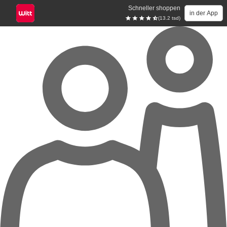
Schneller shoppen
in der App
(13.2 tsd)
Zum Hauptinhalt springen