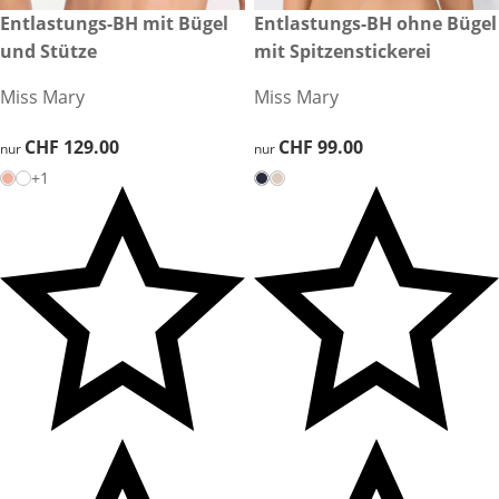
CHF 129.00
Entlastungs-BH mit Bügel
CHF 99.00
Entlastungs-BH ohne Bügel
und Stütze
mit Spitzenstickerei
Miss Mary
Miss Mary
CHF 129.00
CHF 129.00
CHF 99.00
CHF 99.00
nur
nur
+1