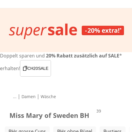
Doppelt sparen und
20% Rabatt zusätzlich auf SALE
*
erhalten!
CH20SALE
|
|
...
Damen
Wäsche
Produkte
39
Miss Mary of Sweden BH
Weitere Kategorien überspringen
BHs grosse Cups
BHs ohne Bügel
Bustiers