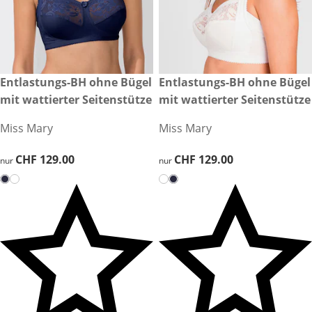
CHF 129.00
Entlastungs-BH ohne Bügel
CHF 129.00
Entlastungs-BH ohne Bügel
mit wattierter Seitenstütze
mit wattierter Seitenstütze
Miss Mary
Miss Mary
CHF 129.00
CHF 129.00
CHF 129.00
CHF 129.00
nur
nur