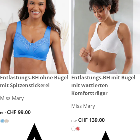
CHF 99.00
Entlastungs-BH ohne Bügel
CHF 139.00
Entlastungs-BH mit Bügel
mit Spitzenstickerei
mit wattierten
Komfortträger
Miss Mary
Miss Mary
CHF 99.00
CHF 99.00
nur
CHF 139.00
CHF 139.00
nur