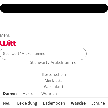
Menü
Stichwort / Artikelnummer
Bestellschein
Merkzettel
Warenkorb
Produktkategorien überspringen
Damen
Herren
Wohnen
Neu!
Bekleidung
Bademoden
Wäsche
Schuhe